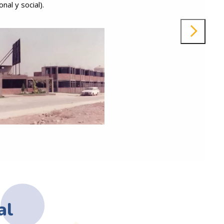
nal y social).
al