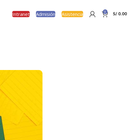
0
Intranet
Admisión
Asistencia
S/
0.00