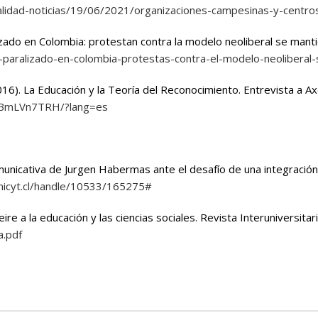
ualidad-noticias/19/06/2021/organizaciones-campesinas-y-centro
lizado en Colombia: protestan contra la modelo neoliberal se manti
-paralizado-en-colombia-protestas-contra-el-modelo-neoliberal-
16). La Educación y la Teoría del Reconocimiento. Entrevista a A
6BBmLVn7TRH/?lang=es
Comunicativa de Jurgen Habermas ante el desafío de una integración 
onicyt.cl/handle/10533/165275#
re a la educación y las ciencias sociales.
Revista Interuniversitar
a.pdf