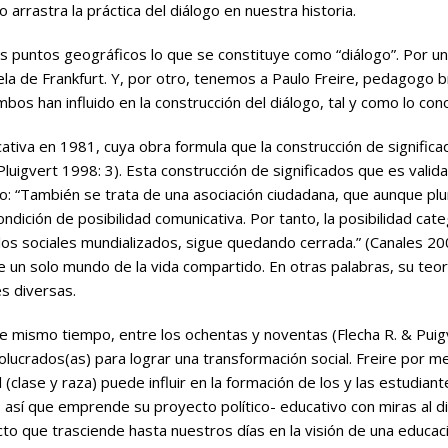
 arrastra la práctica del
diálogo
en nuestra historia.
 puntos geográficos lo que se constituye como “diálogo”. Por un
la de Frankfurt. Y, por otro, tenemos a Paulo Freire, pedagogo br
bos han influido en la construcción del diálogo, tal y como lo co
cativa
en 1981, cuya obra formula que la construcción de signific
Pluigvert 1998: 3). Esta construcción de significados que es vali
 “También se trata de una asociación ciudadana, que aunque plur
ición de posibilidad comunicativa. Por tanto, la posibilidad cat
los sociales mundializados, sigue quedando cerrada.” (Canales 200
e un solo mundo de la vida compartido. En otras palabras, su te
es diversas.
e mismo tiempo, entre los ochentas y noventas (Flecha R. & Puigve
nvolucrados(as) para lograr una transformación social. Freire por
 (clase y raza) puede influir en la formación de los y las estudiant
 Es así que emprende su proyecto político- educativo con miras a
cto que trasciende hasta nuestros días en la visión de una educa