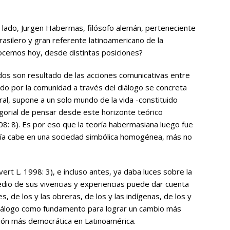
 lado, Jurgen Habermas, filósofo alemán, perteneciente
asilero y gran referente latinoamericano de la
nocemos hoy, desde distintas posiciones?
ados son resultado de las acciones comunicativas entre
dado por la comunidad a través del diálogo se concreta
al, supone a un solo mundo de la vida -constituido
egorial de pensar desde este horizonte teórico
8: 8). Es por eso que la teoría habermasiana luego fue
oría cabe en una sociedad simbólica homogénea, más no
rt L. 1998: 3), e incluso antes, ya daba luces sobre la
 medio de sus vivencias y experiencias puede dar cuenta
es, de los y las obreras, de los y las indígenas, de los y
l diálogo como fundamento para lograr un cambio más
ción más democrática en Latinoamérica.