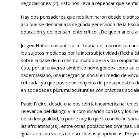
negociaciones”(2). Esto nos lleva a repensar qué sentido
Hay dos pensadores que nos iluminaron desde distintos
a lo que se denomina la segunda generación de la Escue
educación y del pensamiento crítico. ¿De qué manera am
Jurgen Habermas publicó la
Teoría de la acción comuni
los sujetos mediadas por la intersubjetividad (Flecha &
sobre la base de un mismo mundo de la vida compartido:
éste por un universo simbólico homogéneo- como su cond
habermasiano, una integración social en medio de víncu
criticada, ya que posee un conjunto de presupuestos d
en sociedades pluri/multiculturales con prácticas social
Paulo Freire, desde una posición latinoamericana, en es
relevancia del diálogo y la comunicación con las y los i
de la desigualdad, la pobreza y lo que la condición social
las afrolatinos(as), entre otras poblaciones diversas.
igualitario con voces no escuchadas y oprimidas. Proye