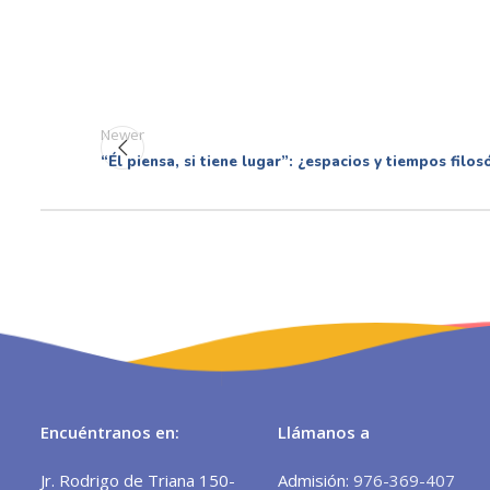
Newer
“Él piensa, si tiene lugar”: ¿espacios y tiempos filosó
Encuéntranos en:
Llámanos a
Jr. Rodrigo de Triana 150-
Admisión:
976-369-407