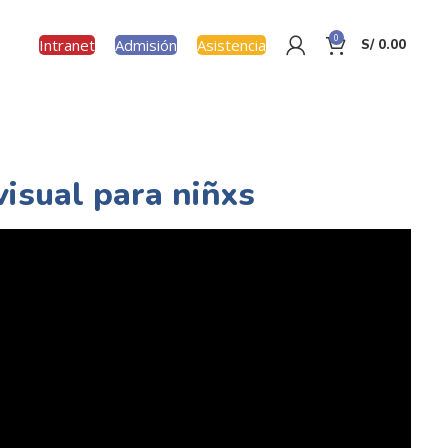
0
Intranet
Admisión
Asistencia
S/
0.00
visual para niñxs