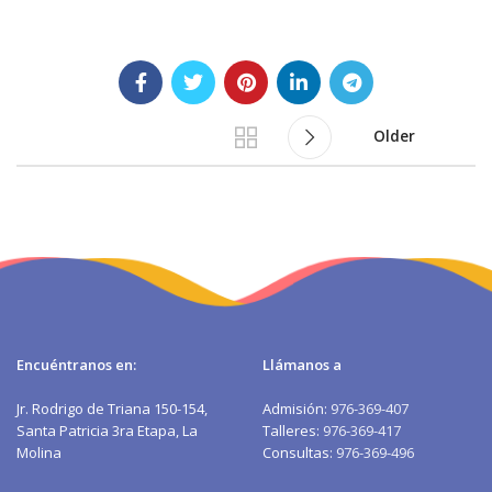
Older
Encuéntranos en:
Llámanos a
Jr. Rodrigo de Triana 150-154,
Admisión:
976-369-407
Santa Patricia 3ra Etapa, La
Talleres:
976-369-417
Molina
Consultas:
976-369-496